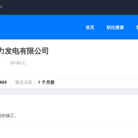
P
首页
职位搜索
力发电有限公司
30-60人
404
最近活跃：
1 个月前
程的施工。