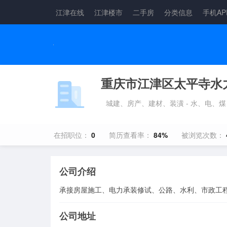
江津在线
江津楼市
二手房
分类信息
手机AP
重庆市江津区太平寺水
城建、房产、建材、装潢 - 水、电、煤
在招职位：
0
简历查看率：
84%
被浏览次数：
公司介绍
承接房屋施工、电力承装修试、公路、水利、市政工
公司地址