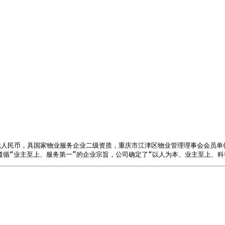
元人民币，具国家物业服务企业二级资质，重庆市江津区物业管理理事会会员单位；公司
直遵循“业主至上、服务第一”的企业宗旨，公司确定了“以人为本、业主至上