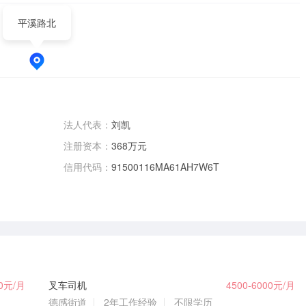
平溪路北
法人代表：
刘凯
注册资本：
368万元
信用代码：
91500116MA61AH7W6T
00元/月
叉车司机
4500-6000元/月
德感街道
2年工作经验
不限学历