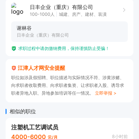
 1、能独立处理现场工艺问题并调整合格

日丰企业（重庆）有限公司
2、可以处理模具简单问题(如产品拉伤、模具一级
100-1000人
城建、房产、建材、装潢
保养)

谢林谷
3、可以独立处理机械手修剪异常;调整参数，更换
日丰企业（重庆）有限公司
刀头

求职过程中请勿缴纳费用，保持谨慎防止受骗！
4、可以独立完成数据报表
江津人才网安全提醒
职位如涉及假招聘、职位描述与实际情况不符、涉黄涉赌、
向求职者收取费用、向求职者集资、让求职者入股、诱导求
职者异地入职、异地参加培训等任一情况。
立即举报 >
相似的职位
注塑机工艺调试员
4000-6000
8小时前
元/月