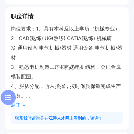
职位详情
岗位要求：1、具有本科及以上学历（机械专业）

2、CAD(熟练) UG(熟练) CATIA(熟练) 机械研
发 通用设备 电气机械/器材 通用设备 电气机械/器
材

3、熟悉电机制造工序和熟悉电机结构，会识金属
模装配图。

4、服从分配，听从指挥，按时保质保量完成生产
任务。

展开
5、完成领导临时交办的工作
联系我时请说是在
江津人才网
上看到的，谢谢！