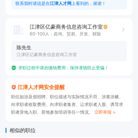
5. 协助老业务员处理客户相关事务，确保客户问
联系我时请说是在
江津人才网
上看到的，谢谢！
题得到妥善解决。

江津区亿豪商务信息咨询工作室
任职要求：

60-100人
咨询、贸易、开发、财险
1. 具备良好的沟通能力，能够与客户进行有效的信
陈先生
息传递与交流。

江津区亿豪商务信息咨询工作室
2. 拥有较强的服务意识，致力于为客户提供优质
求职过程中请勿缴纳费用，保持谨慎防止受骗！
的服务体验。

3. 工作认真负责，注重细节，能够准确记录客户
江津人才网安全提醒
信息。

职位如涉及假招聘、职位描述与实际情况不符、涉黄涉赌、
4. 具备团队协作精神，能够与老业务员紧密配合
向求职者收取费用、向求职者集资、让求职者入股、诱导求
处理客户事务。

职者异地入职、异地参加培训等任一情况。
立即举报 >
5. 熟练掌握基本办公软件操作，保障工作高效开
展。

相似的职位