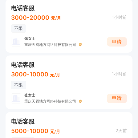
电话客服
工作时间：

3000-20000
1小时前
元/月
早九晚六，月休六天。中午休息两小时

不限
张女士
本岗位为电话客服，无需频繁拨打电话。工作地点
申请
重庆天圆地方网络科技有限公司
交通便利，环境优良，还有提成激励，诚邀有志之
士加入！
电话客服
3000-10000
1小时前
元/月
不限
张女士
申请
重庆天圆地方网络科技有限公司
电话客服
5000-10000
2天前
元/月