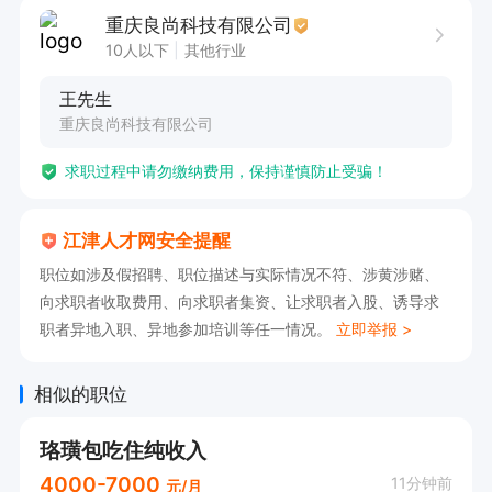
2. 熟练掌握数车编程技能，能独立完成相关工作
重庆良尚科技有限公司
任务。

10人以下
其他行业
3. 熟练进行钻头修磨与工装调整，展现专业技术
王先生
水平。

重庆良尚科技有限公司
4. 拥有勤奋好学、认真负责的工作态度，具备优
求职过程中请勿缴纳费用，保持谨慎防止受骗！
秀学习能力与团队协作意识。

5. 踏实肯干，勤奋肯学，工作富有责任心，确保
江津人才网安全提醒
工作质量。

职位如涉及假招聘、职位描述与实际情况不符、涉黄涉赌、
向求职者收取费用、向求职者集资、让求职者入股、诱导求
工作时间：暂未列出。

职者异地入职、异地参加培训等任一情况。
立即举报 >
本岗位优势显著，提供带薪专业技术培训，助您提
相似的职位
升职业技能；交通便利，工作环境良好，管理规范
珞璜包吃住纯收入
有序；提供五险，保障您的权益；还有提成激励，
4000-7000
11分钟前
元/月