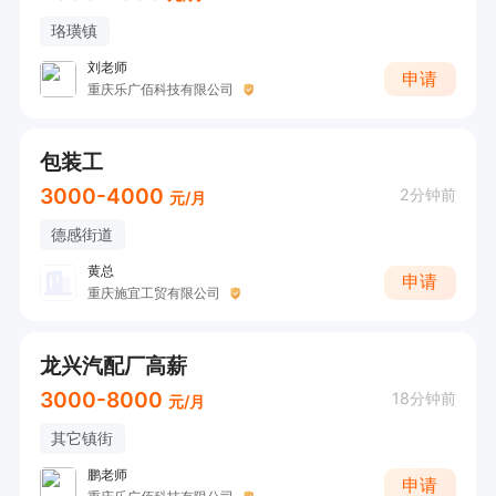
激发工作热情；包食宿，解决生活后顾之忧。诚邀
珞璜镇
符合要求的人士踊跃应聘，携手共创职业辉煌！
刘老师
申请
重庆乐广佰科技有限公司
包装工
3000-4000
2分钟前
元/月
德感街道
黄总
申请
重庆施宜工贸有限公司
龙兴汽配厂高薪
3000-8000
18分钟前
元/月
其它镇街
鹏老师
申请