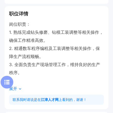
职位详情
岗位职责：

1. 熟练完成钻头修磨、钻模工装调整等相关操作，
确保工作精准高效。

2. 精通数车程序编程及工装调整等相关操作，保
障生产流程顺畅。

3. 全面负责生产现场管理工作，维持良好的生产
秩序。

展开
任职要求：

1. 学历达到高中及以上，需为熟练工，具备丰富实
联系我时请说是在
江津人才网
上看到的，谢谢！
操经验。
