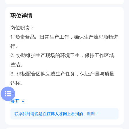
职位详情
岗位职责：

1. 负责食品厂日常生产工作，确保生产流程顺畅进
行。

2. 协助维护生产现场的环境卫生，保持工作区域
整洁。

3. 积极配合团队完成生产任务，保证产量与质量
达标。

展开
任职要求：

1. 性别不限：40-52。

联系我时请说是在
江津人才网
上看到的，谢谢！
2.开机器，头脑灵活
