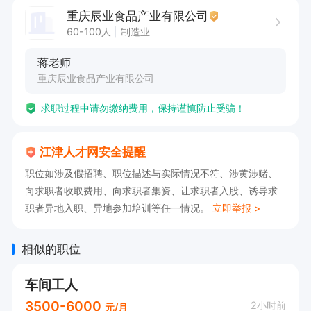
3.身体健康，能够适应食品厂的工作环境和劳动强
重庆辰业食品产业有限公司
度。

60-100人
制造业
4 具备一定的责任心，认真对待工作任务。

蒋老师
重庆辰业食品产业有限公司
白班，包吃住，有意者请直接拨打电话18002324
求职过程中请勿缴纳费用，保持谨慎防止受骗！
558
江津人才网安全提醒
职位如涉及假招聘、职位描述与实际情况不符、涉黄涉赌、
向求职者收取费用、向求职者集资、让求职者入股、诱导求
职者异地入职、异地参加培训等任一情况。
立即举报 >
相似的职位
车间工人
3500-6000
2小时前
元/月