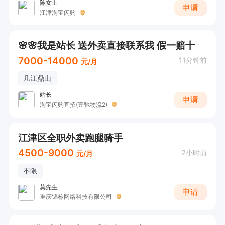
陈女士
申请
江津淘宝闪购
🌸🌸我是站长 送外卖直接联系我 假一赔十
7000-14000
11分钟前
元/月
几江鼎山
站长
申请
淘宝闪购直招(壹驰物流2)
江津区全职外卖跑腿骑手
4500-9000
2小时前
元/月
不限
莫先生
申请
重庆锦栋网络科技有限公司