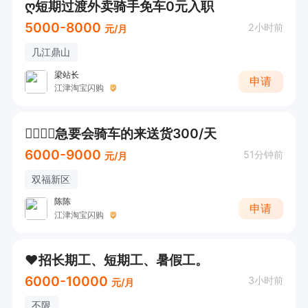
ღ短期过渡外卖骑手免车0元入职
5000-8000
2小时前
元/月
几江鼎山
梁站长
申请
江津淘宝闪购
🚴‍♀️🚴‍♀️急要会骑车的来送货300/天
6000-9000
51分钟前
元/月
双福新区
陈陈
申请
江津淘宝闪购
❤️招长期工、短期工、暑假工。
6000-10000
3小时前
元/月
不限