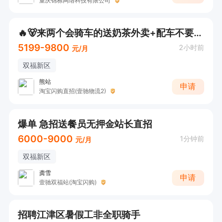
重庆锦栋网络科技有限公司
🔥🐻来两个会骑车的送奶茶外卖+配车不要驾照！江津+主城就近安排！
5199-9800
2小时前
元/月
双福新区
熊站
申请
淘宝闪购直招(壹驰物流2)
爆单 急招送餐员无押金站长直招
6000-9000
1分钟前
元/月
双福新区
龚雪
申请
壹驰双福站(淘宝闪购)
招聘江津区暑假工非全职骑手