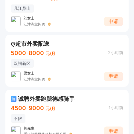
几江鼎山
刘女士
申请
江津淘宝闪购
ღ超市外卖配送
5000-8000
2小时前
元/月
双福新区
梁女士
申请
江津淘宝闪购
诚聘外卖跑腿德感骑手
兼
4500-9000
1小时前
元/月
不限
莫先生
申请