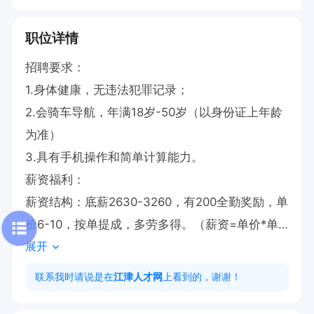
职位详情
招聘要求：

1.身体健康，无违法犯罪记录；

2.会骑车导航，年满18岁-50岁（以身份证上年龄
为准）

3.具有手机操作和简单计算能力。

薪资福利：

薪资结构：底薪2630-3260，有200全勤奖励，单
价6-10，按单提成，多劳多得。（薪资=单价*单
展开
量+补贴）

新人政策：新人首月保底5000或者享受首月免车
联系我时请说是在
江津人才网
上看到的，谢谢！
电
