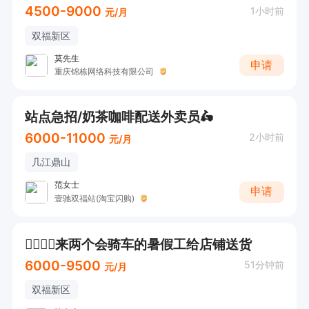
4500-9000
1小时前
元/月
双福新区
莫先生
申请
重庆锦栋网络科技有限公司
站点急招/奶茶咖啡配送外卖员🛵
6000-11000
2小时前
元/月
几江鼎山
范女士
申请
壹驰双福站(淘宝闪购)
🚴‍♀️🚴‍♀️来两个会骑车的暑假工给店铺送货
6000-9500
51分钟前
元/月
双福新区