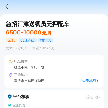
急招江津送餐员无押配车
6500-10000
元/月
全职
几江鼎山
招10人
更新：7小时前
浏览：1547次
职位要求
经验不限
学历不限
工作地址
重庆市市辖区江津区
查看地图
平台核验
通过1项
营业执照