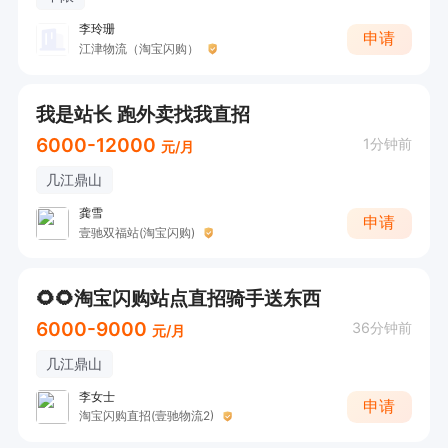
李玲珊
申请
江津物流（淘宝闪购）
我是站长 跑外卖找我直招
6000-12000
1分钟前
元/月
几江鼎山
龚雪
申请
壹驰双福站(淘宝闪购)
🌻🌻淘宝闪购站点直招骑手送东西
6000-9000
36分钟前
元/月
几江鼎山
李女士
申请
淘宝闪购直招(壹驰物流2)