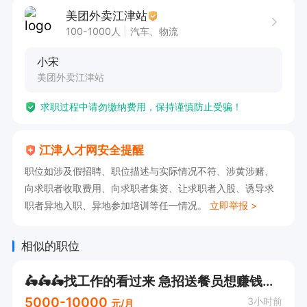
保险福利：缴纳意外险和附加险；

美团外卖江津站
培训福利：提供岗前免费培训和职业发展培训。

100-1000人
汽车、物流
配送区域：站点附近三公里左右

小宋
工作时间：根据公司的安排，可能需要在早、中、
美团外卖江津站
晚三个时间段进行配送。以站长实际排班为准
求职过程中请勿缴纳费用，保持谨慎防止受骗！
江津人才网安全提醒
职位如涉及假招聘、职位描述与实际情况不符、涉黄涉赌、
向求职者收取费用、向求职者集资、让求职者入股、诱导求
职者异地入职、异地参加培训等任一情况。
立即举报 >
相似的职位
🛵🛵🛵找工作的看过来 急招送餐员想赚钱的来
5000-10000
3小时前
元/月