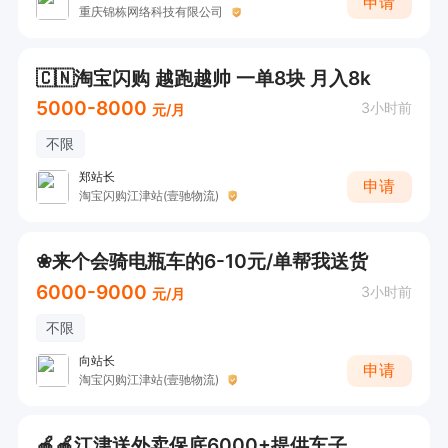
申请
重庆锦栋网络科技有限公司
🇨🇳淘宝闪购 越跑越帅 一单8块 月入8k
5000-8000
3小时前
元/月
不限
郑站长
申请
淘宝闪购江津站(壹驰物流)
❀来个会骑电瓶车的6-10元/单帮我送货
6000-9000
3小时前
元/月
不限
向站长
申请
淘宝闪购江津站(壹驰物流)
🍎🍎江津送外卖保底6000+提供车子