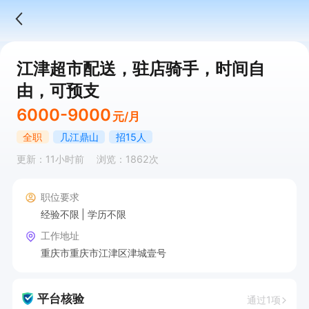
江津超市配送，驻店骑手，时间自
由，可预支
6000-9000
元/月
全职
几江鼎山
招15人
更新：11小时前
浏览：1862次
职位要求
经验不限
学历不限
工作地址
重庆市重庆市江津区津城壹号
平台核验
通过1项