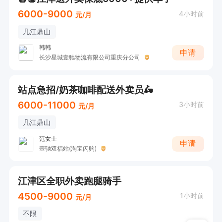
6000-9000
4小时前
元/月
几江鼎山
韩韩
申请
长沙星城壹驰物流有限公司重庆分公司
站点急招/奶茶咖啡配送外卖员🛵
6000-11000
3小时前
元/月
几江鼎山
范女士
申请
壹驰双福站(淘宝闪购)
江津区全职外卖跑腿骑手
4500-9000
1小时前
元/月
不限