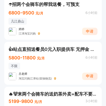
☂️招两个会骑车的帮我送餐，可预支
6800-9500
6小时前
元/月
几江鼎山
婷婷
申请
江津淘宝闪购
👍站点直招送餐员0元入职提供车 无押金 老骑手带
5800-11800
6小时前
元/月
不限
吕老师
申请
淘宝闪购江津站(壹驰物流)
🔥🐻来两个会骑车的送奶茶外卖+配车不要驾照！江津+主城就近安排！
5199-9800
3小时前
元/月