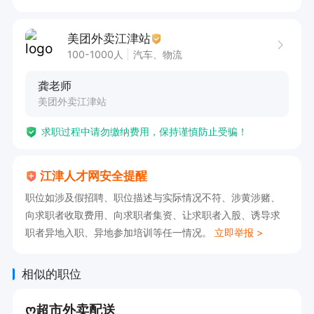
1.底薪3200+200全勤600单以上综合提成530元单
各项补贴

美团外卖江津站
2.全勤固定550元/月

100-1000人
汽车、物流
3.月度奖励150元

龚老师
4.成长激励奖400元-600元

美团外卖江津站
5.星级补贴0.25-0.63元/单

求职过程中请勿缴纳费用，保持谨慎防止受骗！
其他各项补贴：

1.夜宵补贴1元/单

江津人才网安全提醒
2.距离补贴0.5-10元/单

职位如涉及假招聘、职位描述与实际情况不符、涉黄涉赌、
3.大额单2元-200元/单

向求职者收取费用、向求职者集资、让求职者入股、诱导求
4.重量补贴0.4元-1.6元kg

职者异地入职、异地参加培训等任一情况。
立即举报 >
5.企客单补贴0.2元/单

6.恶劣暴雨天气补贴1-3元/单

相似的职位
7.APP每月不定时冲单活动补贴300-500元不等

ღ超市外卖配送