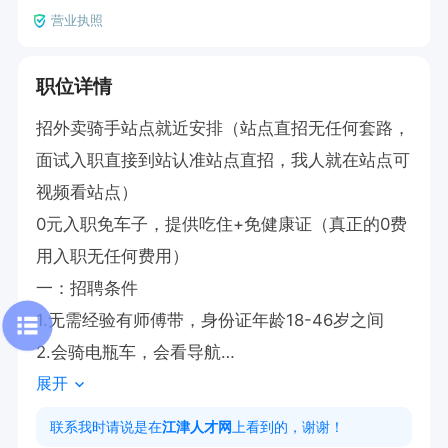
营业执照
职位详情
招外卖骑手站点就近安排（站点直招无任何套路，
面试入职直接到站认准站点直招，我人就在站点可
视频看站点）

0元入职免车子，提供吃住+免健康证（真正的0费
用入职无任何费用）

一：招聘条件

1.无需经验有师傅带，身份证年龄18-46岁之间

2.会骑电瓶车，会看导航

展开
3.无不良犯罪记录

二：薪资结构

联系我时请说是在
江津人才网
上看到的，谢谢！