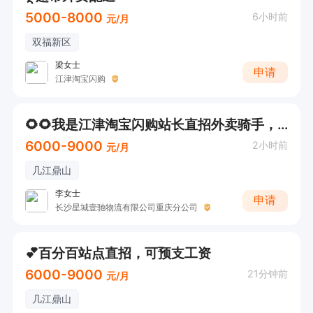
入职补贴如下；

5000-8000
6小时前
元/月
1.入职新人奖1200元

双福新区
2.入职前21天内跑的单子额外补贴0.3元/单

梁女士
3.当月全勤补贴7.7元/单（跑多少天补贴多少天）

申请
江津淘宝闪购
4.车补每月补贴500元

月综合工资7000-12000元/月，新人刚开始6000
🌻🌻我是江津淘宝闪购站长直招外卖骑手，假一赔十
元/月左右，多劳多得，单子跑的越多，工资就越
6000-9000
2小时前
元/月
高，4号发一次工资，20号发一次工资，可预支工
几江鼎山
资

李女士
申请
三：工作时间

长沙星城壹驰物流有限公司重庆分公司
上午10:00-13:30（午高峰）

下午17:00-21:00（晚高峰）

💕百分百站点直招，可预支工资
工作地点：主城九区江北区，渝北区，南岸区，九
6000-9000
21分钟前
元/月
龙坡区，沙坪坝区，江津区，万州区均可就近安排
几江鼎山