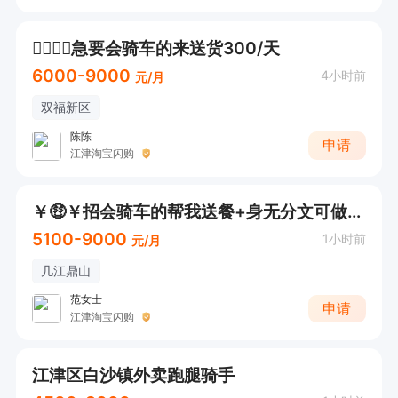
🚴‍♀️🚴‍♀️急要会骑车的来送货300/天
6000-9000
4小时前
元/月
双福新区
陈陈
申请
江津淘宝闪购
￥🤑￥招会骑车的帮我送餐+身无分文可做+供车（接受纯新人）
5100-9000
1小时前
元/月
几江鼎山
范女士
申请
江津淘宝闪购
江津区白沙镇外卖跑腿骑手