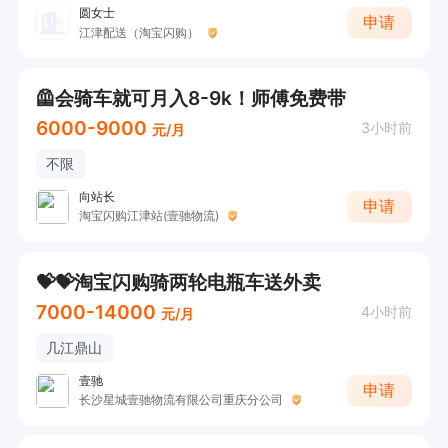
站点

圆女士
申请
面试流程：当天到站点面试合格即可办理入职（站
江津配送（淘宝闪购）
点自己选择）+安排车辆+安排宿舍，不会有师傅
🦺会骑车就可月入8-9k！师傅免费带
带着熟悉商家路线流程+APP地府导航

6000-9000
有意向可直接与我联系或投递简历
3小时前
元/月
不限
向站长
申请
淘宝闪购江津站(壹驰物流)
💝💝淘宝闪购骑两轮电瓶车送外卖
7000-14000
4小时前
元/月
几江鼎山
壹驰
申请
长沙星城壹驰物流有限公司重庆分公司