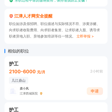
求职过程中请勿缴纳费用，保持谨慎防止受骗！
江津人才网安全提醒
职位如涉及假招聘、职位描述与实际情况不符、涉黄涉赌、
向求职者收取费用、向求职者集资、让求职者入股、诱导求
职者异地入职、异地参加培训等任一情况。
立即举报 >
相似的职位
护工
2100-6000
2小时前
元/月
几江鼎山
龚小凤
申请
江津西城医院
护工