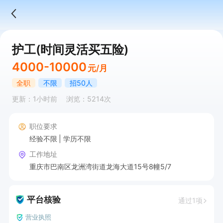
护工(时间灵活买五险)
4000-10000
元/月
全职
不限
招50人
更新：1小时前
浏览：5214次
职位要求
经验不限
学历不限
工作地址
重庆市巴南区龙洲湾街道龙海大道15号8幢5/7
平台核验
通过1项
营业执照