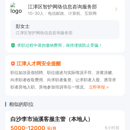
次聚餐）

江津区智护网络信息咨询服务部
有意向电话联系：15123221521（微信同号）

10-30人
电信邮政、计算机、互联网
福利多多，快点加入我们吧

彭女士
公司直招，中介勿扰，不收取任何费用！！！！
江津区智护网络信息咨询服务部
求职过程中请勿缴纳费用，保持谨慎防止受骗！
江津人才网安全提醒
职位如涉及假招聘、职位描述与实际情况不符、涉黄涉赌、
向求职者收取费用、向求职者集资、让求职者入股、诱导求
职者异地入职、异地参加培训等任一情况。
立即举报 >
相似的职位
白沙李市油溪客服主管（本地人）
5000-12000
6小时前
元/月