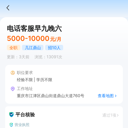
电话客服早九晚六
5000-10000
元/月
全职
几江鼎山
招10人
更新：3天前
浏览：13091次
职位要求
经验不限
学历不限
工作地址
重庆市江津区鼎山街道鼎山大道760号
查看地图
平台核验
通过1项
营业执照