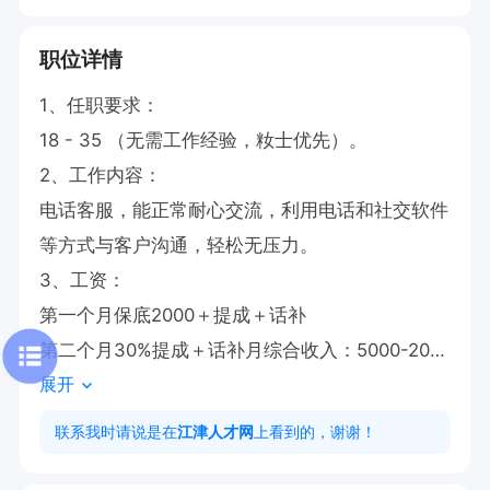
职位详情
1、任职要求：

18 - 35 （无需工作经验，籹士优先）。

2、工作内容：

电话客服，能正常耐心交流，利用电话和社交软件
等方式与客户沟通，轻松无压力。

3、工资：

第一个月保底2000＋提成＋话补

第二个月30%提成＋话补月综合收入：5000-200
展开
00元，多劳多得，对金钱渴望者来。

4、上班、休息时间：早上9点，下午6点，中午午
联系我时请说是在
江津人才网
上看到的，谢谢！
休2个小时，不加班，月休4天（每月公司稳定一