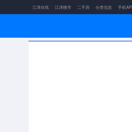
江津在线
江津楼市
二手房
分类信息
手机AP