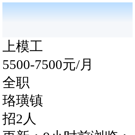
上模工
5500-7500
元/月
全职
珞璜镇
招2人