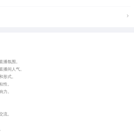
直播氛围。

直播间人气。

和形式。

粘性。

响力。

交流。


