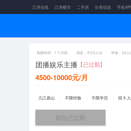
江津在线
江津楼市
二手房
分类信息
手机AP
刷新时间：1 个月前
浏览：3123人次
申请：33人
团播娱乐主播
【已过期】
4500-10000元/月
几江鼎山
不限经验
不限学历
招 5 人
职位已过期