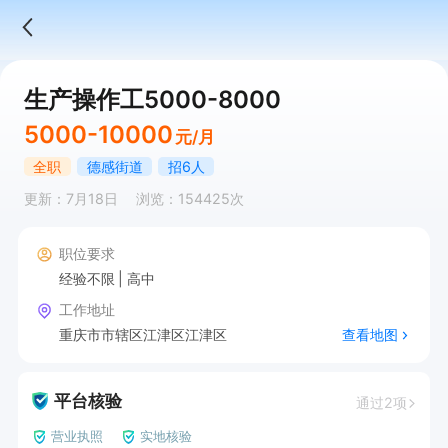
生产操作工5000-8000
5000-10000
元/月
全职
德感街道
招6人
更新：7月18日
浏览：154425次
职位要求
经验不限
高中
工作地址
重庆市市辖区江津区江津区
查看地图
平台核验
通过2项
营业执照
实地核验