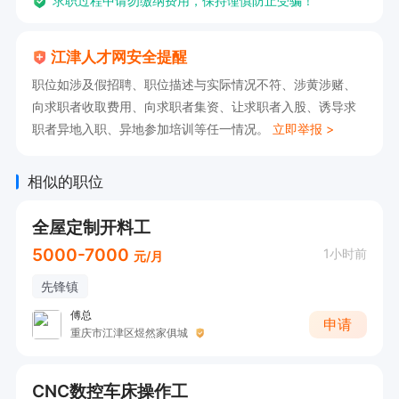
求职过程中请勿缴纳费用，保持谨慎防止受骗！
江津人才网安全提醒
职位如涉及假招聘、职位描述与实际情况不符、涉黄涉赌、
向求职者收取费用、向求职者集资、让求职者入股、诱导求
职者异地入职、异地参加培训等任一情况。
立即举报 >
相似的职位
全屋定制开料工
5000-7000
1小时前
元/月
先锋镇
傅总
申请
重庆市江津区煜然家俱城
CNC数控车床操作工