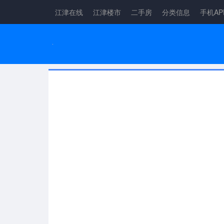
江津在线
江津楼市
二手房
分类信息
手机AP