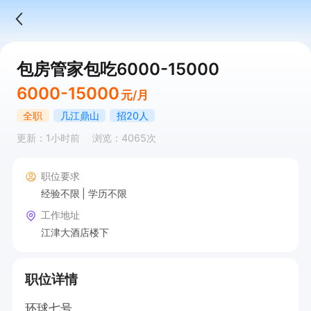
包房管家包吃6000-15000
6000-15000
元/月
全职
几江鼎山
招20人
更新：1小时前
浏览：4065次
职位要求
经验不限
学历不限
工作地址
江津大酒店楼下
职位详情
环球七号
