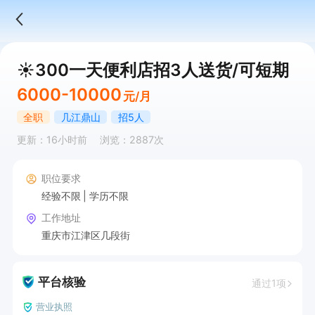
☀️300一天便利店招3人送货/可短期
6000-10000
元/月
全职
几江鼎山
招5人
更新：16小时前
浏览：2887次
职位要求
经验不限
学历不限
工作地址
重庆市江津区几段街
平台核验
通过1项
营业执照