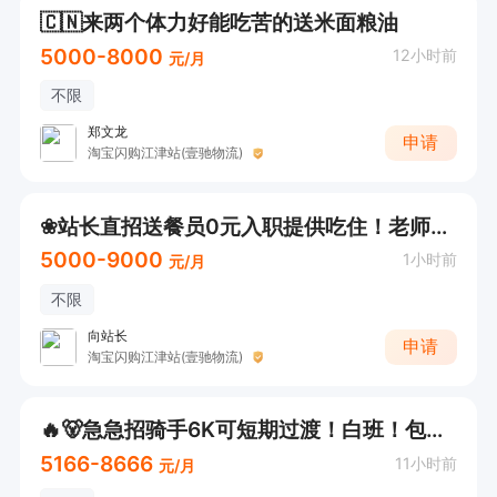
🇨🇳来两个体力好能吃苦的送米面粮油
5000-8000
12小时前
元/月
不限
郑文龙
申请
淘宝闪购江津站(壹驰物流)
❀站长直招送餐员0元入职提供吃住！老师傅手把手带
5000-9000
1小时前
元/月
不限
向站长
申请
淘宝闪购江津站(壹驰物流)
🔥🐻急急招骑手6K可短期过渡！白班！包教包会！
5166-8666
11小时前
元/月