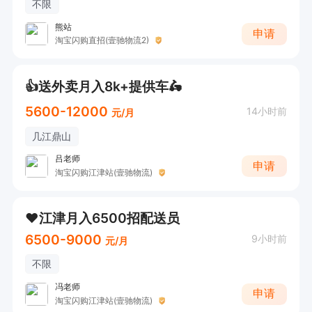
不限
熊站
申请
淘宝闪购直招(壹驰物流2)
👍送外卖月入8k+提供车🛵
5600-12000
14小时前
元/月
几江鼎山
吕老师
申请
淘宝闪购江津站(壹驰物流)
❤江津月入6500招配送员
6500-9000
9小时前
元/月
不限
冯老师
申请
淘宝闪购江津站(壹驰物流)