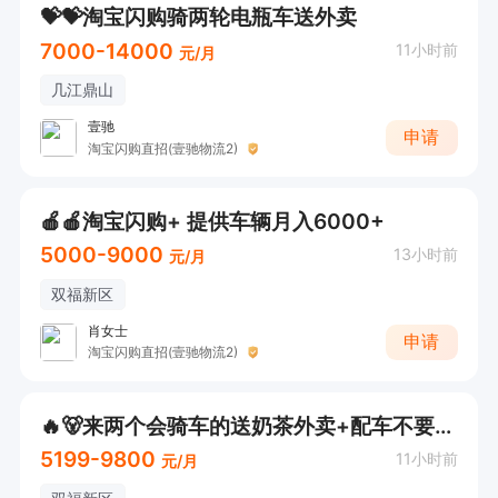
💝💝淘宝闪购骑两轮电瓶车送外卖
7000-14000
11小时前
元/月
几江鼎山
壹驰
申请
淘宝闪购直招(壹驰物流2)
🍎🍎淘宝闪购+ 提供车辆月入6000+
5000-9000
13小时前
元/月
双福新区
肖女士
申请
淘宝闪购直招(壹驰物流2)
🔥🐻来两个会骑车的送奶茶外卖+配车不要驾照！江津+主城就近安排！
5199-9800
11小时前
元/月