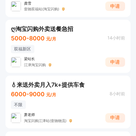
龚雪
申请
壹驰双福站(淘宝闪购)
ღ淘宝闪购外卖送餐急招
5000-8000
14小时前
元/月
双福新区
梁站长
申请
江津淘宝闪购
💧来送外卖月入7k+提供车食
6000-9000
8小时前
元/月
不限
萧老师
申请
淘宝闪购江津站(壹驰物流)