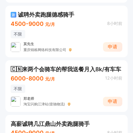
诚聘外卖跑腿德感骑手
兼
4500-9000
8小时前
元/月
不限
莫先生
申请
重庆锦栋网络科技有限公司
🇨🇳来两个会骑车的帮我送餐月入8k/有车车
6000-8000
12小时前
元/月
不限
郑老师
申请
淘宝闪购江津站(壹驰物流)
高薪诚聘几江鼎山外卖跑腿骑手
4500-9000
8小时前