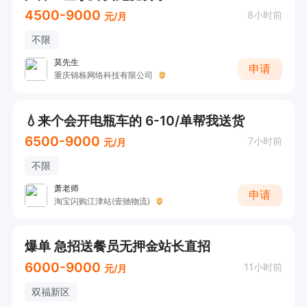
4500-9000
8小时前
元/月
不限
莫先生
申请
重庆锦栋网络科技有限公司
💧来个会开电瓶车的 6-10/单帮我送货
6500-9000
7小时前
元/月
不限
萧老师
申请
淘宝闪购江津站(壹驰物流)
爆单 急招送餐员无押金站长直招
6000-9000
11小时前
元/月
双福新区