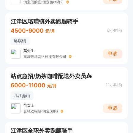
淘宝闪购直招(壹驰物流2)
江津区珞璜镇外卖跑腿骑手
4500-9000
8小时前
元/月
珞璜镇
莫先生
申请
重庆锦栋网络科技有限公司
站点急招/奶茶咖啡配送外卖员🛵
6000-11000
11小时前
元/月
几江鼎山
范女士
申请
壹驰双福站(淘宝闪购)
江津区全职外卖跑腿骑手