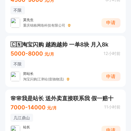
元/月
不限
莫先生
申请
重庆锦栋网络科技有限公司
🇨🇳淘宝闪购 越跑越帅 一单8块 月入8k
5000-8000
12小时前
元/月
不限
郑站长
申请
淘宝闪购江津站(壹驰物流)
🌸🌸我是站长 送外卖直接联系我 假一赔十
7000-14000
11小时前
元/月
几江鼎山
站长
申请