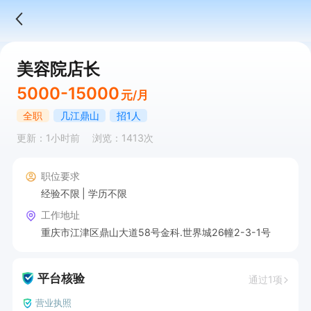
美容院店长
5000-15000
元/月
全职
几江鼎山
招1人
更新：1小时前
浏览：1413次
职位要求
经验不限
学历不限
工作地址
重庆市江津区鼎山大道58号金科.世界城26幢2-3-1号
平台核验
通过1项
营业执照