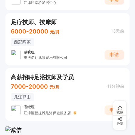
江津区秦桥足浴中心
足疗技师、按摩师
6000-20000
13天前
元/月
西彭陶家
慕晓红
申请
重庆名仕逸景娱乐有限公司
高薪招聘足浴技师及学员
7000-20000
11分钟前
元/月
几江鼎山
袁经理
申请
收藏
江津区芭提雅足浴保健服务店
分享