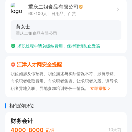
3、熟练运用EXCEL公式及各类财务软件；

重庆二姐食品有限公司
4、熟悉国家各项相关财务、税务、审计等法规政
60-100人
日用品、百货
策；

黄女士
5、熟练处理账务及编制各种报表；

重庆二姐食品有限公司
6、责任心和原则性强，良好的分析判断能力、语
求职过程中请勿缴纳费用，保持谨慎防止受骗！
言表达能力，具备良好的团队协作精神，抗压性
强。
江津人才网安全提醒
职位如涉及假招聘、职位描述与实际情况不符、涉黄涉赌、
向求职者收取费用、向求职者集资、让求职者入股、诱导求
职者异地入职、异地参加培训等任一情况。
立即举报 >
相似的职位
财务会计
4000-8000
10天前
元/月