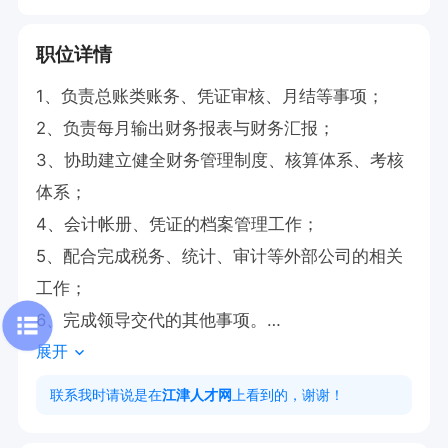
职位详情
1、负责总账类账务、凭证审核、月结等事项；

2、负责每月输出财务报表与财务汇报；

3、协助建立健全财务管理制度、核算体系、考核
体系；

4、会计帐册、凭证的档案管理工作；

5、配合完成税务、统计、审计等外部公司的相关
工作；

6、完成领导交代的其他事项。

展开
任职要求：

1、大学专科以上，财经、金融类相关专业；

联系我时请说是在
江津人才网
上看到的，谢谢！
2、有制造业公司经历优先
