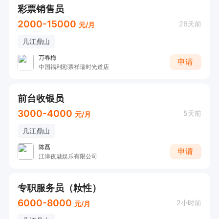
彩票销售员
2000-15000
26天前
元/月
几江鼎山
万春梅
申请
中国福利彩票祥瑞时光道店
前台收银员
3000-4000
5天前
元/月
几江鼎山
陈磊
申请
江津夜魅娱乐有限公司
专职服务员（籹性）
6000-8000
2小时前
元/月