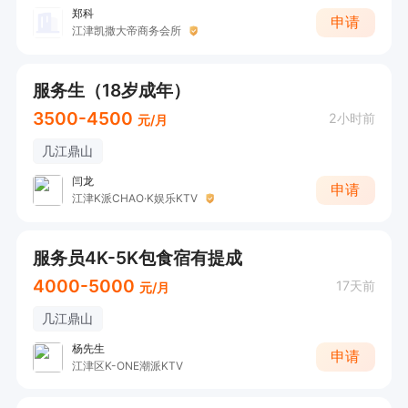
郑科
申请
江津凯撒大帝商务会所
服务生（18岁成年）
3500-4500
2小时前
元/月
几江鼎山
闫龙
申请
江津K派CHAO·K娱乐KTV
服务员4K-5K包食宿有提成
4000-5000
17天前
元/月
几江鼎山
杨先生
申请
江津区K-ONE潮派KTV