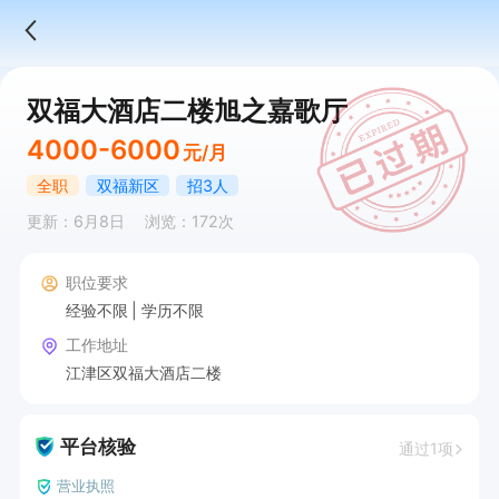
双福大酒店二楼旭之嘉歌厅
4000-6000
元/月
全职
双福新区
招3人
更新：6月8日
浏览：172次
职位要求
经验不限
学历不限
工作地址
江津区双福大酒店二楼
平台核验
通过1项
营业执照