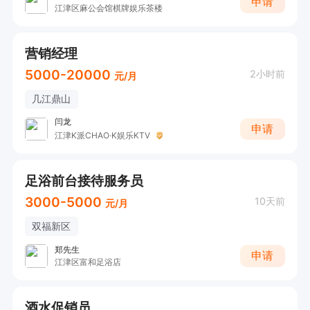
申请
江津区麻公会馆棋牌娱乐茶楼
营销经理
5000-20000
2小时前
元/月
几江鼎山
闫龙
申请
江津K派CHAO·K娱乐KTV
足浴前台接待服务员
3000-5000
10天前
元/月
双福新区
郑先生
申请
江津区富和足浴店
酒水促销员