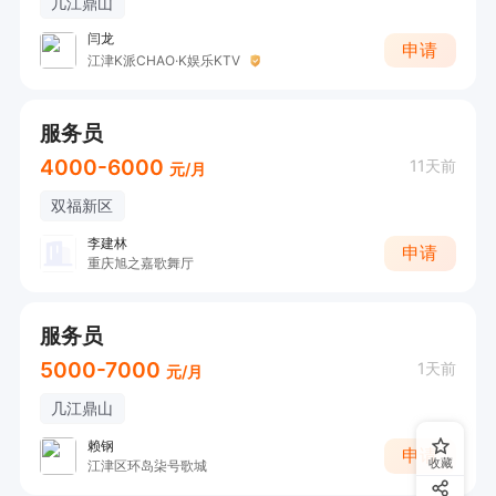
几江鼎山
闫龙
申请
江津K派CHAO·K娱乐KTV
服务员
4000-6000
11天前
元/月
双福新区
李建林
申请
重庆旭之嘉歌舞厅
服务员
5000-7000
1天前
元/月
几江鼎山
赖钢
申请
收藏
江津区环岛柒号歌城