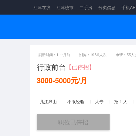
江津在线
江津楼市
二手房
分类信息
手机AP
刷新时间：1 个月前
浏览：1966人次
申请：55人
行政前台
【已停招】
3000-5000元/月
几江鼎山
不限经验
大专
招 1 人
职位已停招