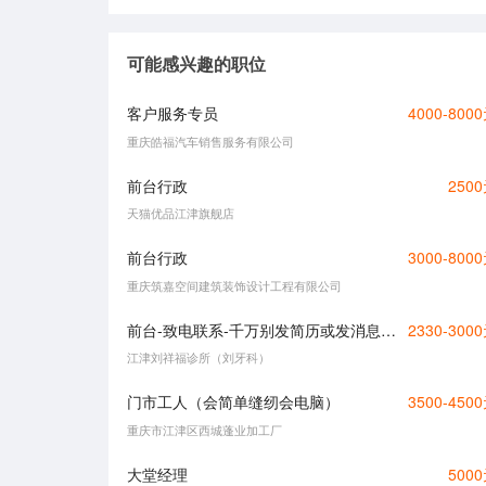
可能感兴趣的职位
客户服务专员
4000-800
重庆皓福汽车销售服务有限公司
前台行政
250
天猫优品江津旗舰店
前台行政
3000-800
重庆筑嘉空间建筑装饰设计工程有限公司
前台-致电联系-千万别发简历或发消息看不见
2330-300
江津刘祥福诊所（刘牙科）
门市工人（会简单缝纫会电脑）
3500-450
重庆市江津区西城蓬业加工厂
大堂经理
500