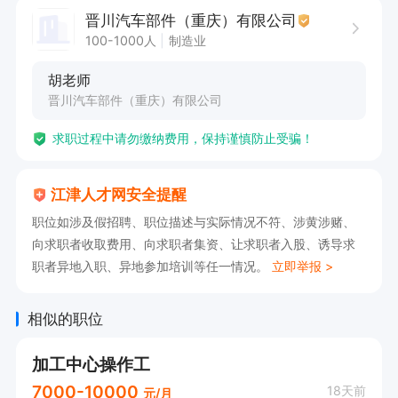
✅ 吃苦耐劳、有恒心想学一门长期手艺，无不良嗜
晋川汽车部件（重庆）有限公司
好；

100-1000人
制造业
✅ 零基础可带，师傅手把手教学。

胡老师
薪资：学徒底薪+加班绩效，学成转正薪资涨幅
晋川汽车部件（重庆）有限公司
求职过程中请勿缴纳费用，保持谨慎防止受骗！
江津人才网安全提醒
职位如涉及假招聘、职位描述与实际情况不符、涉黄涉赌、
向求职者收取费用、向求职者集资、让求职者入股、诱导求
职者异地入职、异地参加培训等任一情况。
立即举报 >
相似的职位
加工中心操作工
7000-10000
18天前
元/月