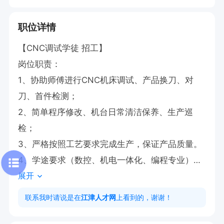
职位详情
【CNC调试学徒 招工】

岗位职责：

1、协助师傅进行CNC机床调试、产品换刀、对
刀、首件检测；

2、简单程序修改、机台日常清洁保养、生产巡
检；

3、严格按照工艺要求完成生产，保证产品质量。

4、学途要求（数控、机电一体化、编程专业）

展开
任职要求：

✅ 学历：高中毕业及以上；

联系我时请说是在
江津人才网
上看到的，谢谢！
✅ 人品端正、细心稳重，能接受两班倒；
