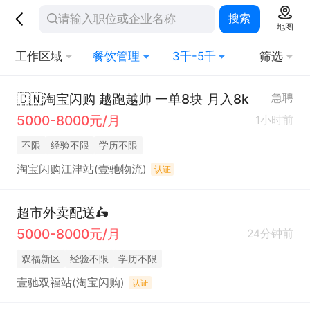
搜索
地图
工作区域
餐饮管理
3千-5千
筛选
🇨🇳淘宝闪购 越跑越帅 一单8块 月入8k
急聘
5000-8000元/月
1小时前
不限
经验不限
学历不限
淘宝闪购江津站(壹驰物流)
认证
超市外卖配送🛵
5000-8000元/月
24分钟前
双福新区
经验不限
学历不限
壹驰双福站(淘宝闪购)
认证