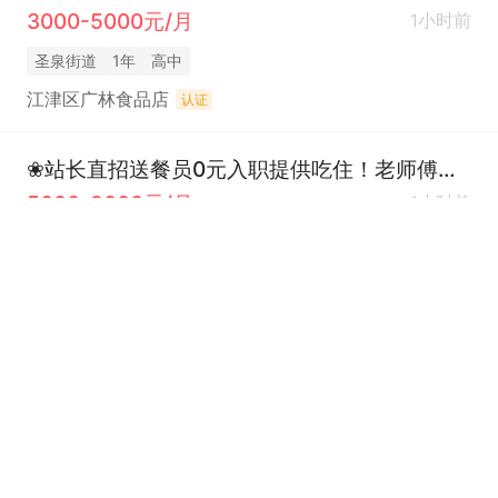
3000-5000元/月
1小时前
圣泉街道
1年
高中
江津区广林食品店
认证
❀站长直招送餐员0元入职提供吃住！老师傅手把手带
5000-9000元/月
1小时前
不限
经验不限
学历不限
淘宝闪购江津站(壹驰物流)
认证
餐饮服务员
2800-4000元/月
1小时前
圣泉街道
经验不限
学历不限
栖清别院
认证