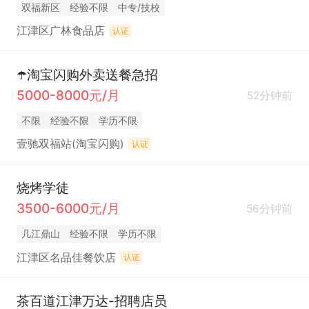
双福新区
经验不限
中专/技校
江津区广林食品店
认证
☂️淘宝闪购外卖送餐急招
5000-8000元/月
52分钟前
不限
经验不限
学历不限
壹驰双福站(淘宝闪购)
认证
烧烤学徒
3500-6000元/月
56分钟前
几江鼎山
经验不限
学历不限
江津区名品佳餐饮店
认证
茶百道江津万达-招聘店员