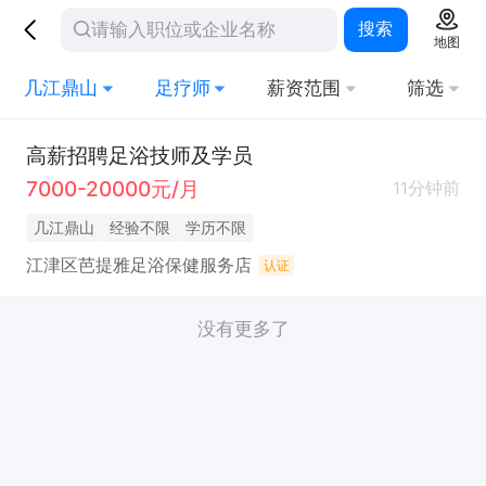
搜索
地图
几江鼎山
足疗师
薪资范围
筛选
高薪招聘足浴技师及学员
7000-20000元/月
11分钟前
几江鼎山
经验不限
学历不限
江津区芭提雅足浴保健服务店
认证
没有更多了