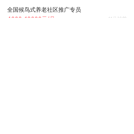
全国候鸟式养老社区推广专员
4000-12000元/月
11分钟前
不限
经验不限
学历不限
TK江津中心支公司
认证
电话客服
5000-6000元/月
12分钟前
不限
经验不限
学历不限
重庆天圆地方网络科技有限公司
认证
招双福本地业代
5000-10000元/月
14分钟前
双福新区
经验不限
学历不限