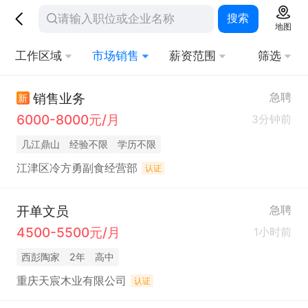
搜索
地图
工作区域
市场销售
薪资范围
筛选
销售业务
急聘
新
6000-8000元/月
3分钟前
几江鼎山
经验不限
学历不限
江津区冷方勇副食经营部
认证
开单文员
急聘
4500-5500元/月
1小时前
西彭陶家
2年
高中
重庆天宸木业有限公司
认证