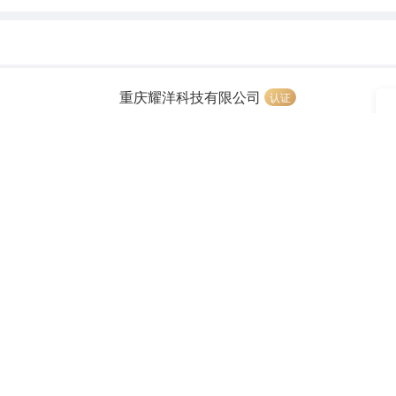
重庆耀洋科技有限公司
认证
3 分钟前
重庆力优塑料科技有限公司
认证
 分钟前
重庆健素食品科技有限公司
认证
小时前
中国人寿保险股份有限公司江津区支公司
认证