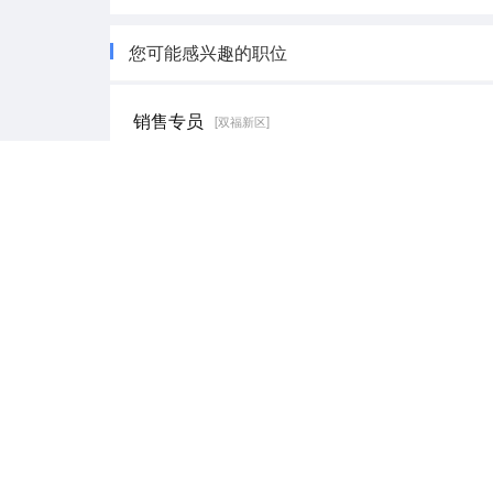
您可能感兴趣的职位
销售专员
[双福新区]
4000-12000元/月
不限经验
不限学历
2
注塑工
[德感街道]
5000-6000元/月
不限经验
不限学历
26
苕皮厂（普工）
[德感街道]
4000-8000元/月
不限经验
不限学历
1 
保单服务专员
[几江鼎山]