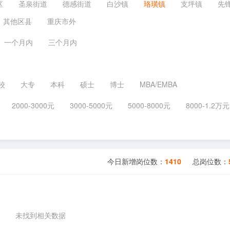
区
圣泉街道
德感街道
白沙镇
珞璜镇
支坪镇
先
其他区县
重庆市外
一个月内
三个月内
校
大专
本科
硕士
博士
MBA/EMBA
2000-3000元
3000-5000元
5000-8000元
8000-1.2万元
今日新增岗位数：
1410
总岗位数：
未找到相关数据