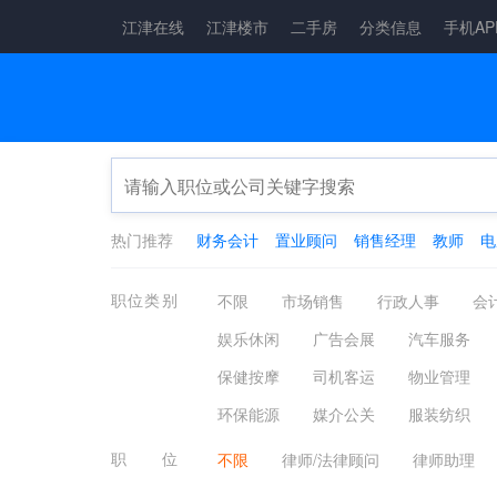
江津在线
江津楼市
二手房
分类信息
手机AP
热门推荐
财务会计
置业顾问
销售经理
教师
电
职位类别
不限
市场销售
行政人事
会
娱乐休闲
广告会展
汽车服务
保健按摩
司机客运
物业管理
环保能源
媒介公关
服装纺织
职位
不限
律师/法律顾问
律师助理