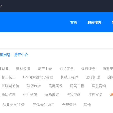
P
首页
职位搜索
脑网络
房产中介
计财务
建材装潢
房产中介
百货零售
银行证券
家政
普工技工
CNC数控操机/编程
机械工程师
医疗护理
编
互联网通信
酒店旅游
美容美发
建筑工程
客服咨询
高级管理
生产研发
贸易采购
淘宝电商
质控安防
法务专员/主管
产权/专利顾问
合规管理
其他