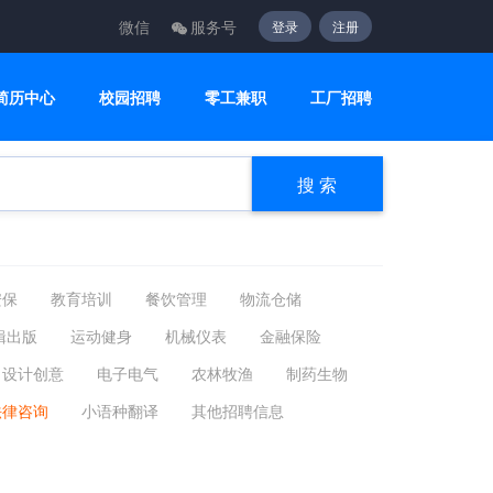
微信
服务号
登录
注册
简历中心
校园招聘
零工兼职
工厂招聘
搜 索
安保
教育培训
餐饮管理
物流仓储
辑出版
运动健身
机械仪表
金融保险
设计创意
电子电气
农林牧渔
制药生物
法律咨询
小语种翻译
其他招聘信息