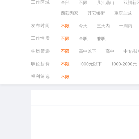
工作区域
全部
不限
几江鼎山
双福新
西彭陶家
其它镇街
重庆主城
发布时间
不限
今天
三天内
一周内
工作性质
不限
全职
兼职
学历筛选
不限
高中以下
高中
中专/技
职位薪资
不限
1000元以下
1000-2000元
福利筛选
不限