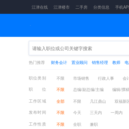
江津在线
江津楼市
二手房
分类信息
手机AP
热门推荐
财务会计
置业顾问
销售经理
教师
电
职位类别
不限
市场销售
行政人事
会
物流仓储
娱乐休闲
广告会展
职位
不限
总编/副总编/主编
编辑/撰
机械仪表
金融保险
保健按摩
工作区域
全部
不限
几江鼎山
双福新
电子电气
农林牧渔
制药生物
四面山片区
西彭陶家
其它镇街
发布时间
不限
今天
三天内
一周内
法律咨询
小语种翻译
其他招聘
工作性质
不限
全职
兼职