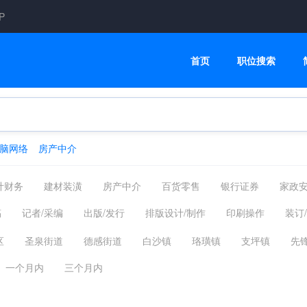
P
首页
职位搜索
脑网络
房产中介
计财务
建材装潢
房产中介
百货零售
银行证券
家政
汽车服务
普工技工
CNC数控操机/编程
机械工程师
医
稿
记者/采编
出版/发行
排版设计/制作
印刷操作
装订
司机客运
物业管理
互联网通信
酒店旅游
美容美发
区
圣泉街道
德感街道
白沙镇
珞璜镇
支坪镇
先
环保能源
媒介公关
服装纺织
高级管理
生产研发
重庆主城
其他区县
重庆市外
一个月内
三个月内
信息