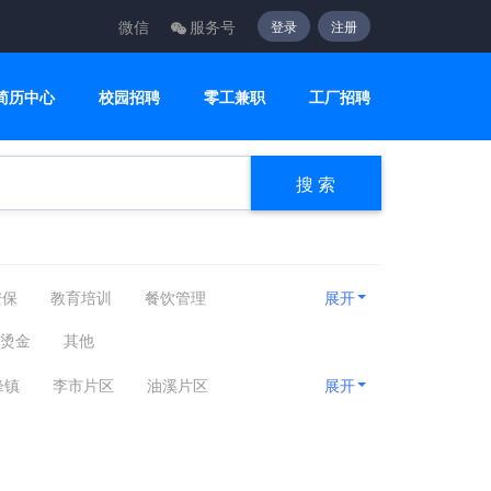
微信
服务号
登录
注册
简历中心
校园招聘
零工兼职
工厂招聘
搜 索
安保
教育培训
餐饮管理
展开
疗护理
编辑出版
运动健身
/烫金
其他
建筑工程
客服咨询
设计创意
锋镇
李市片区
油溪片区
展开
贸易采购
淘宝电商
质控安防