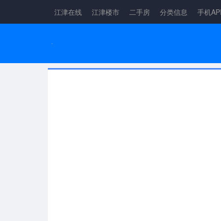
江津在线
江津楼市
二手房
分类信息
手机AP