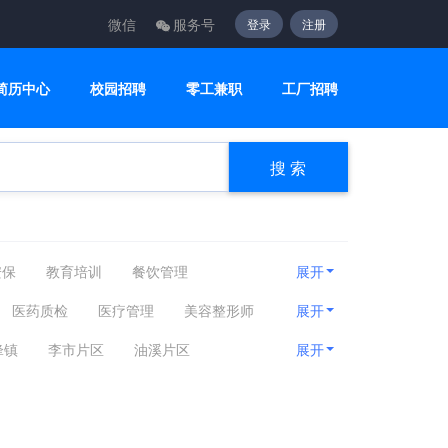
微信
服务号
登录
注册
简历中心
校园招聘
零工兼职
工厂招聘
搜 索
安保
教育培训
餐饮管理
展开
疗护理
编辑出版
运动健身
医药质检
医疗管理
美容整形师
展开
建筑工程
客服咨询
设计创意
锋镇
李市片区
油溪片区
展开
贸易采购
淘宝电商
质控安防