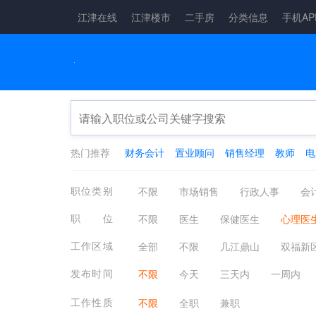
江津在线
江津楼市
二手房
分类信息
手机AP
热门推荐
财务会计
置业顾问
销售经理
教师
电
职位类别
不限
市场销售
行政人事
会
物流仓储
娱乐休闲
广告会展
职位
不限
医生
保健医生
心理医
机械仪表
金融保险
保健按摩
验光师
营养师
宠物护理/兽医
工作区域
全部
不限
几江鼎山
双福新
电子电气
农林牧渔
制药生物
四面山片区
西彭陶家
其它镇街
发布时间
不限
今天
三天内
一周内
法律咨询
小语种翻译
其他招聘
工作性质
不限
全职
兼职