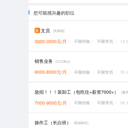
您可能感兴趣的职位
文员
新
[先锋镇]
3000-3500元/月
不限经验
不限学历
14
销售业务
[几江鼎山]
6000-8000元/月
不限经验
不限学历
35
急招！！！装卸工（包吃住+薪资7000+）
[重
7000-9000元/月
不限经验
不限学历
56
操作工（长白班）
[双福新区]