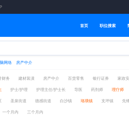
P
首页
职位搜索
脑网络
房产中介
计财务
建材装潢
房产中介
百货零售
银行证券
家政
汽车服务
普工技工
CNC数控操机/编程
机械工程师
医
生
护士/护理
护理主任/护士长
导医
药剂师
理疗师
司机客运
物业管理
互联网通信
酒店旅游
美容美发
其他
区
圣泉街道
德感街道
白沙镇
珞璜镇
支坪镇
先
环保能源
媒介公关
服装纺织
高级管理
生产研发
重庆主城
其他区县
重庆市外
一个月内
三个月内
信息