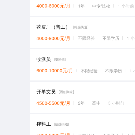
4000-6000元/月
1年
中专/技校
1 小时前
苕皮厂（普工）
[德感街道]
4000-8000元/月
不限经验
不限学历
1 
收派员
[珞璜镇]
6000-10000元/月
不限经验
不限学历
1
开单文员
[西彭陶家]
4500-5500元/月
2年
高中
3 小时前
拌料工
[德感街道]