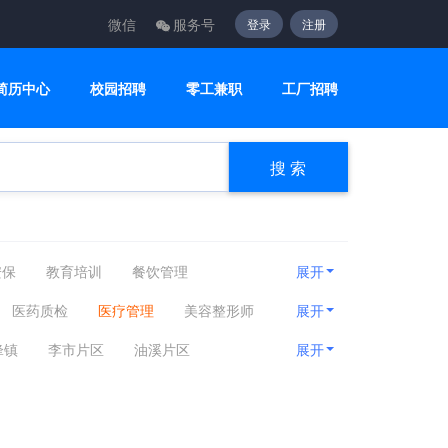
微信
服务号
登录
注册
简历中心
校园招聘
零工兼职
工厂招聘
搜 索
安保
教育培训
餐饮管理
展开
疗护理
编辑出版
运动健身
医药质检
医疗管理
美容整形师
展开
建筑工程
客服咨询
设计创意
锋镇
李市片区
油溪片区
展开
贸易采购
淘宝电商
质控安防