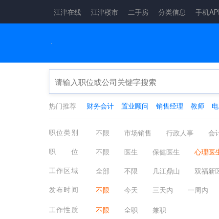
江津在线
江津楼市
二手房
分类信息
手机AP
热门推荐
财务会计
置业顾问
销售经理
教师
电
职位类别
不限
市场销售
行政人事
会
物流仓储
娱乐休闲
广告会展
职位
不限
医生
保健医生
心理医
机械仪表
金融保险
保健按摩
验光师
营养师
宠物护理/兽医
工作区域
全部
不限
几江鼎山
双福新
电子电气
农林牧渔
制药生物
四面山片区
西彭陶家
其它镇街
发布时间
不限
今天
三天内
一周内
法律咨询
小语种翻译
其他招聘
工作性质
不限
全职
兼职