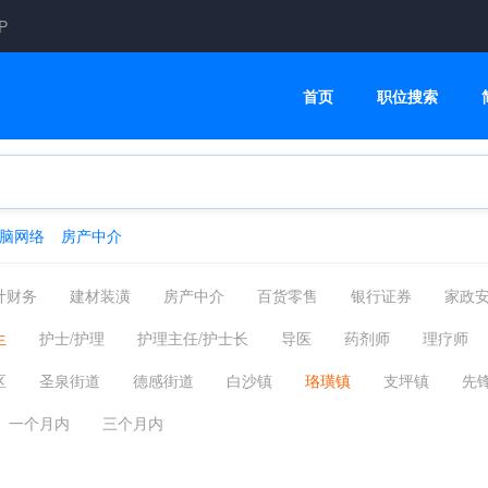
P
首页
职位搜索
脑网络
房产中介
计财务
建材装潢
房产中介
百货零售
银行证券
家政
汽车服务
普工技工
CNC数控操机/编程
机械工程师
医
生
护士/护理
护理主任/护士长
导医
药剂师
理疗师
司机客运
物业管理
互联网通信
酒店旅游
美容美发
其他
区
圣泉街道
德感街道
白沙镇
珞璜镇
支坪镇
先
环保能源
媒介公关
服装纺织
高级管理
生产研发
重庆主城
其他区县
重庆市外
一个月内
三个月内
信息