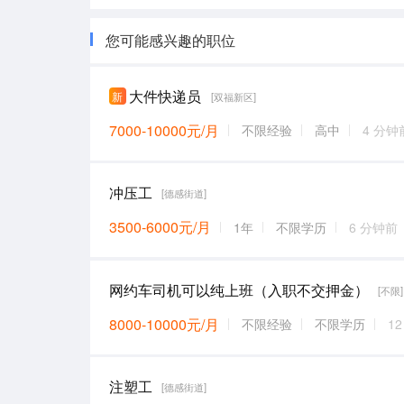
您可能感兴趣的职位
大件快递员
新
[双福新区]
7000-10000元/月
不限经验
高中
4 分钟
冲压工
[德感街道]
3500-6000元/月
1年
不限学历
6 分钟前
网约车司机可以纯上班（入职不交押金）
[不限]
8000-10000元/月
不限经验
不限学历
1
注塑工
[德感街道]