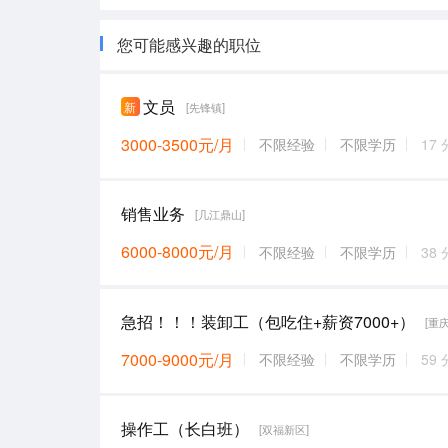
您可能感兴趣的职位
文员
新
[先锋镇]
3000-3500元/月
不限经验
不限学历
17
销售业务
[几江鼎山]
6000-8000元/月
不限经验
不限学历
38
急招！！！装卸工（包吃住+薪资7000+）
[重
7000-9000元/月
不限经验
不限学历
59
操作工（长白班）
[双福新区]