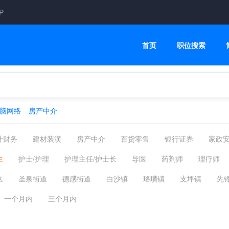
P
首页
职位搜索
脑网络
房产中介
计财务
建材装潢
房产中介
百货零售
银行证券
家政
汽车服务
普工技工
CNC数控操机/编程
机械工程师
医
生
护士/护理
护理主任/护士长
导医
药剂师
理疗师
司机客运
物业管理
互联网通信
酒店旅游
美容美发
其他
区
圣泉街道
德感街道
白沙镇
珞璜镇
支坪镇
先
环保能源
媒介公关
服装纺织
高级管理
生产研发
重庆主城
其他区县
重庆市外
一个月内
三个月内
信息