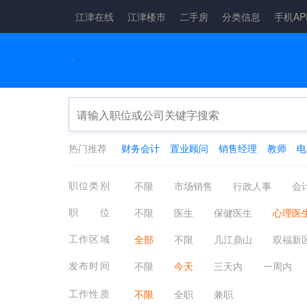
江津在线
江津楼市
二手房
分类信息
手机AP
热门推荐
财务会计
置业顾问
销售经理
教师
电
职位类别
不限
市场销售
行政人事
会
物流仓储
娱乐休闲
广告会展
职位
不限
医生
保健医生
心理医
机械仪表
金融保险
保健按摩
验光师
营养师
宠物护理/兽医
工作区域
全部
不限
几江鼎山
双福新
电子电气
农林牧渔
制药生物
四面山片区
西彭陶家
其它镇街
发布时间
不限
今天
三天内
一周内
法律咨询
小语种翻译
其他招聘
工作性质
不限
全职
兼职