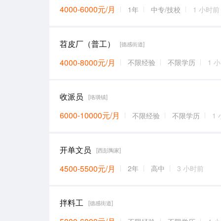
4000-6000元/月
1年
中专/技校
1 小时前
苕皮厂（普工）
[德感街道]
4000-8000元/月
不限经验
不限学历
1 
收派员
[珞璜镇]
6000-10000元/月
不限经验
不限学历
1
开单文员
[西彭陶家]
4500-5500元/月
2年
高中
3 小时前
拌料工
[德感街道]