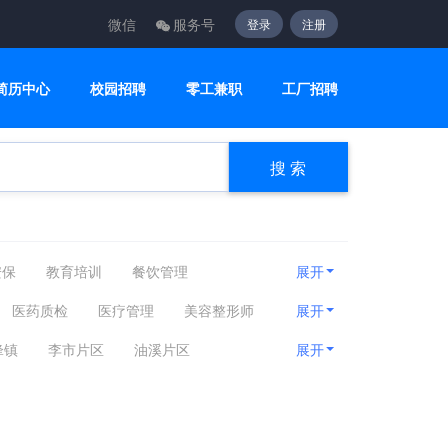
微信
服务号
登录
注册
简历中心
校园招聘
零工兼职
工厂招聘
搜 索
安保
教育培训
餐饮管理
展开
疗护理
编辑出版
运动健身
医药质检
医疗管理
美容整形师
展开
建筑工程
客服咨询
设计创意
锋镇
李市片区
油溪片区
展开
贸易采购
淘宝电商
质控安防