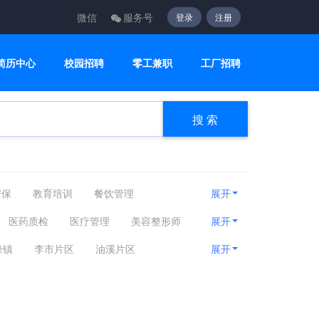
微信
服务号
登录
注册
简历中心
校园招聘
零工兼职
工厂招聘
搜 索
安保
教育培训
餐饮管理
展开
疗护理
编辑出版
运动健身
医药质检
医疗管理
美容整形师
展开
建筑工程
客服咨询
设计创意
锋镇
李市片区
油溪片区
展开
贸易采购
淘宝电商
质控安防