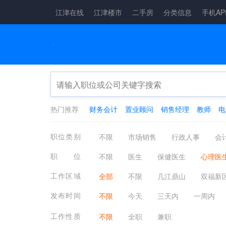
江津在线
江津楼市
二手房
分类信息
手机AP
热门推荐
财务会计
置业顾问
销售经理
教师
电
职位类别
不限
市场销售
行政人事
会
物流仓储
娱乐休闲
广告会展
职位
不限
医生
保健医生
心理医
机械仪表
金融保险
保健按摩
验光师
营养师
宠物护理/兽医
工作区域
全部
不限
几江鼎山
双福新
电子电气
农林牧渔
制药生物
四面山片区
西彭陶家
其它镇街
发布时间
不限
今天
三天内
一周内
法律咨询
小语种翻译
其他招聘
工作性质
不限
全职
兼职