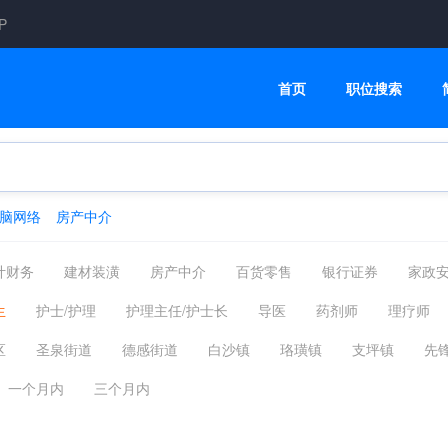
P
首页
职位搜索
脑网络
房产中介
计财务
建材装潢
房产中介
百货零售
银行证券
家政
汽车服务
普工技工
CNC数控操机/编程
机械工程师
医
生
护士/护理
护理主任/护士长
导医
药剂师
理疗师
司机客运
物业管理
互联网通信
酒店旅游
美容美发
其他
区
圣泉街道
德感街道
白沙镇
珞璜镇
支坪镇
先
环保能源
媒介公关
服装纺织
高级管理
生产研发
重庆主城
其他区县
重庆市外
一个月内
三个月内
信息