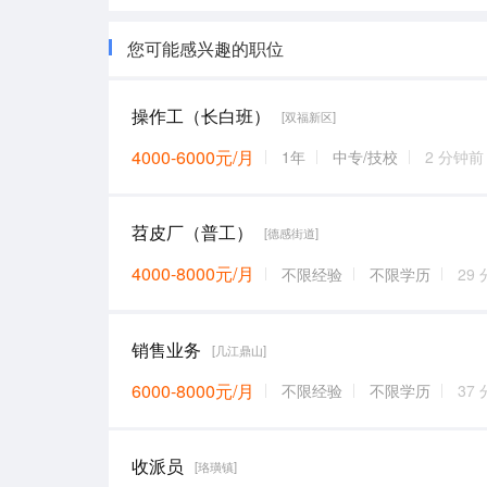
您可能感兴趣的职位
操作工（长白班）
[双福新区]
4000-6000元/月
1年
中专/技校
2 分钟前
苕皮厂（普工）
[德感街道]
4000-8000元/月
不限经验
不限学历
29
销售业务
[几江鼎山]
6000-8000元/月
不限经验
不限学历
37
收派员
[珞璜镇]