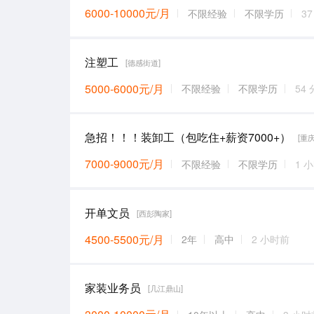
6000-10000元/月
不限经验
不限学历
3
注塑工
[德感街道]
5000-6000元/月
不限经验
不限学历
54
急招！！！装卸工（包吃住+薪资7000+）
[重
7000-9000元/月
不限经验
不限学历
1 
开单文员
[西彭陶家]
4500-5500元/月
2年
高中
2 小时前
家装业务员
[几江鼎山]