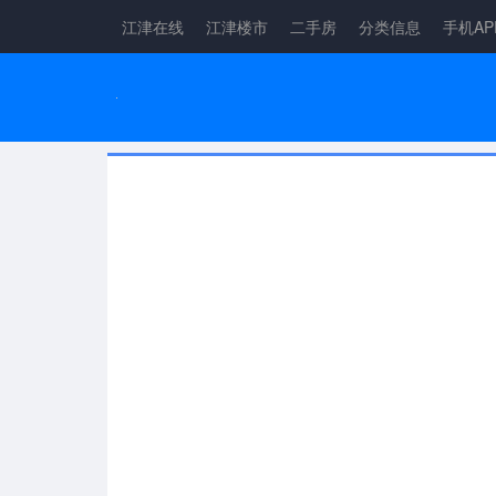
江津在线
江津楼市
二手房
分类信息
手机AP