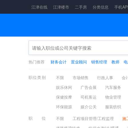
江津在线
江津楼市
二手房
分类信息
手机AP
热门推荐
财务会计
置业顾问
销售经理
教师
电
职位类别
不限
市场销售
行政人事
会
娱乐休闲
广告会展
汽车服务
保健按摩
司机客运
物业管理
环保能源
媒介公关
服装纺织
职位
不限
工程项目管理/工程监理
施