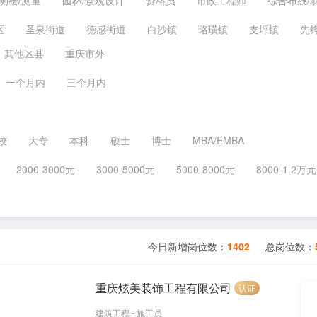
测绘/测量
园林/景观设计
资料员
市政工程师
综合布线/
区
圣泉街道
德感街道
白沙镇
珞璜镇
支坪镇
先
其他区县
重庆市外
一个月内
三个月内
校
大专
本科
硕士
博士
MBA/EMBA
2000-3000元
3000-5000元
5000-8000元
8000-1.2万元
今日新增岗位数：
1402
总岗位数：
重庆炫美装饰工程有限公司
认证
建筑工程 - 施工员