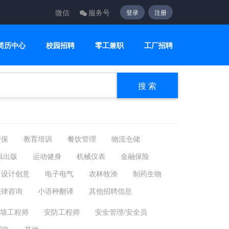
微信
服务号
登录
注册
简历中心
校园招聘
零工兼职
工厂招聘
搜 索
安保
教育培训
餐饮管理
物流仓储
辑出版
运动健身
机械仪表
金融保险
设计创意
电子电气
农林牧渔
制药生物
法律咨询
小语种翻译
其他招聘信息
墙工程师
安防工程师
安全管理/安全员