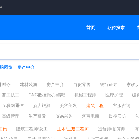
P
首页
职位搜索
脑网络
房产中介
计财务
建材装潢
房产中介
百货零售
银行证券
家政
普工技工
CNC数控操机/编程
机械工程师
医疗护理
编
互联网通信
酒店旅游
美容美发
建筑工程
客服咨询
高级管理
生产研发
贸易采购
淘宝电商
质控安防
工员
建筑工程师/总工
土木/土建工程师
造价师/预算师
幕