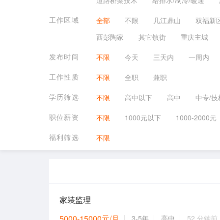
道路桥梁技术
给排水/制冷/暖通
工作区域
全部
不限
几江鼎山
双福新
西彭陶家
其它镇街
重庆主城
发布时间
不限
今天
三天内
一周内
工作性质
不限
全职
兼职
学历筛选
不限
高中以下
高中
中专/技
职位薪资
不限
1000元以下
1000-2000元
福利筛选
不限
家装监理
5000-15000元/月
3-5年
高中
52 分钟前