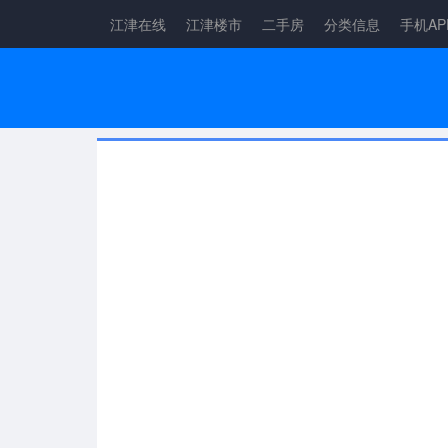
江津在线
江津楼市
二手房
分类信息
手机AP